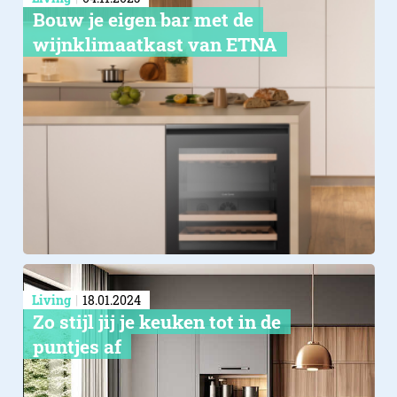
Bouw je eigen bar met de
wijnklimaatkast van ETNA
Living
18.01.2024
​Zo stijl jij je keuken tot in de
puntjes af