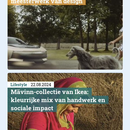
meesterwerk van design
Lifestyle
22.08.2024
Mävinn-collectie van Ikea:
kleurrijke mix van handwerk en
sociale impact