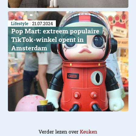
Lifestyle
21.07.2024
Pop Mart: extreem populaire
TikTok-winkel opent in
Amsterdam
Verder lezen over
Keuken