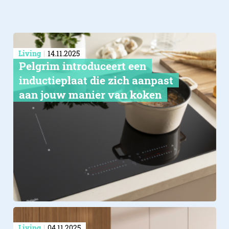
Living
14.11.2025
Pelgrim introduceert een
inductieplaat die zich aanpast
aan jouw manier van koken
Living
04.11.2025