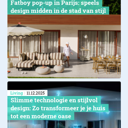
Fatboy pop-up in Parijs: speels
design midden in de stad van stijl
Living
11.12.2025
Slimme technologie en stijlvol
design: Zo transformeer je je huis
tot een moderne oase