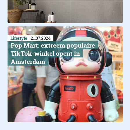
Lifestyle
21.07.2024
Pop Mart: extreem populaire
TikTok-winkel opent in
Amsterdam