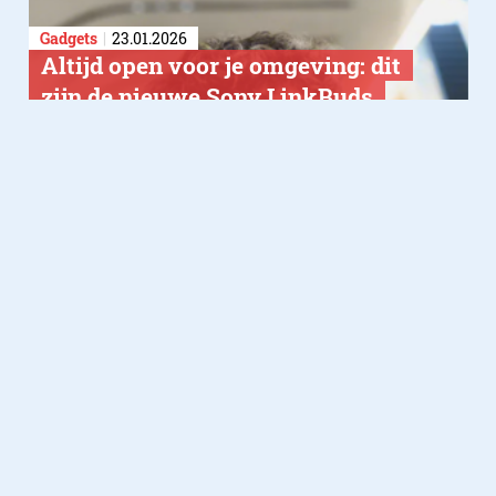
Gadgets
23.01.2026
Altijd open voor je omgeving: dit
zijn de nieuwe Sony LinkBuds
Clip
Domotica
19.01.2026
Dreame komt met de ultieme
robotmaaier voor lastige tuinen