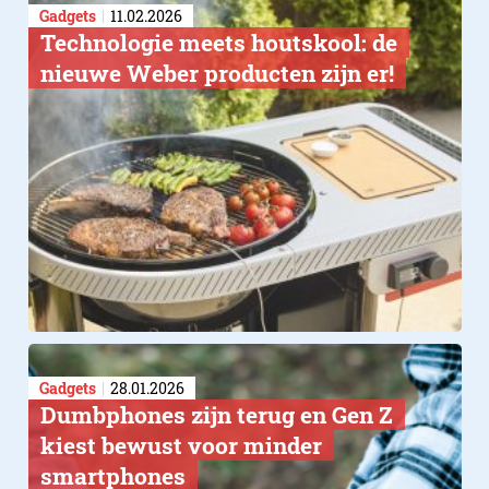
Gadgets
11.02.2026
Technologie meets houtskool: de
nieuwe Weber producten zijn er!
Gadgets
28.01.2026
Dumbphones zijn terug en Gen Z
kiest bewust voor minder
smartphones