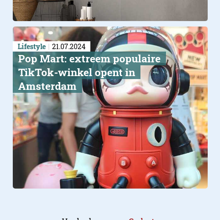
Lifestyle
21.07.2024
Pop Mart: extreem populaire
TikTok-winkel opent in
Amsterdam