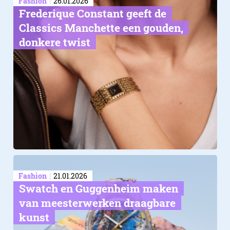
Fashion
26.01.2026
Frederique Constant geeft de
Classics Manchette een gouden,
donkere twist
Fashion
21.01.2026
Swatch en Guggenheim maken
van meesterwerken draagbare
kunst