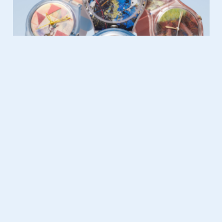
Fashion
15.01.2026
Chopard L.U.C Qualité Fleurier:
tijdloze elegantie met vintage
flair