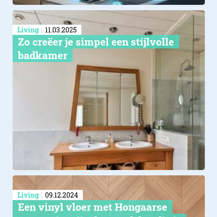
Living
11.03.2025
Zo creëer je simpel een stijlvolle
badkamer
Living
09.12.2024
Een vinyl vloer met Hongaarse