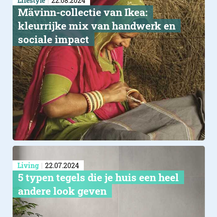
Lifestyle
22.08.2024
Mävinn-collectie van Ikea:
kleurrijke mix van handwerk en
sociale impact
Living
22.07.2024
5 typen tegels die je huis een heel
andere look geven