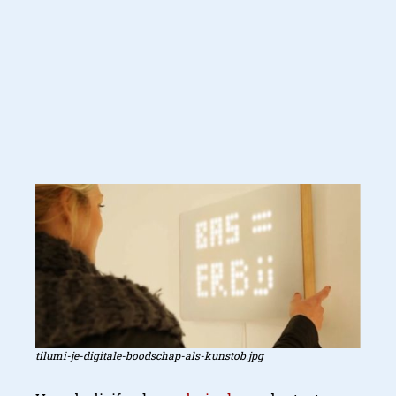
tilumi-je-digitale-boodschap-als-kunstob.jpg