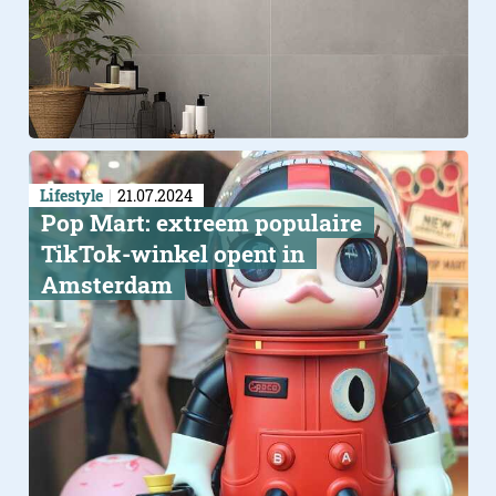
Lifestyle
21.07.2024
Pop Mart: extreem populaire
TikTok-winkel opent in
Amsterdam