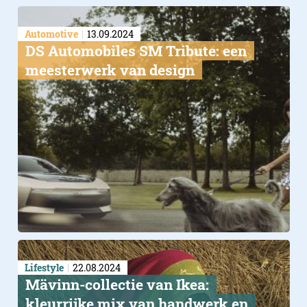
Automotive
13.09.2024
DS Automobiles SM Tribute: een
meesterwerk van design
Foto’s Sonic Chair
Lifestyle
22.08.2024
Mävinn-collectie van Ikea:
kleurrijke mix van handwerk en