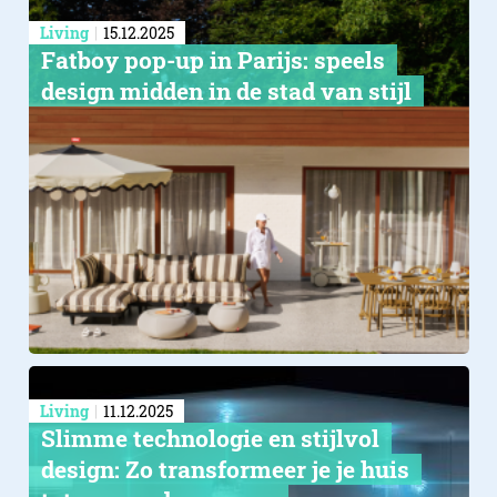
Living
15.12.2025
Fatboy pop-up in Parijs: speels
design midden in de stad van stijl
Living
11.12.2025
Slimme technologie en stijlvol
design: Zo transformeer je je huis