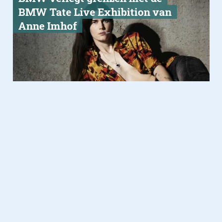
BMW Tate Live Exhibition van
Anne Imhof
Gadgets
12.09.2018
Scribit: de robot die elke dag op je
muur tekent (en weghaalt)
Vet ding