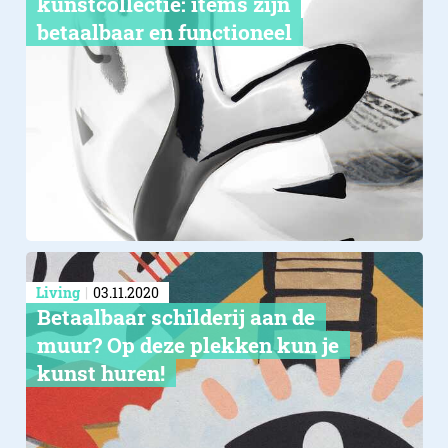
kunstcollectie: items zijn
betaalbaar en functioneel
Living
03.11.2020
Betaalbaar schilderij aan de
muur? Op deze plekken kun je
kunst huren!