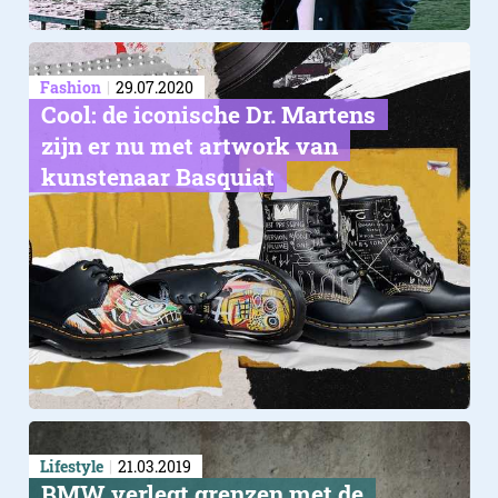
Fashion
29.07.2020
Cool: de iconische Dr. Martens
zijn er nu met artwork van
kunstenaar Basquiat
Lifestyle
21.03.2019
BMW verlegt grenzen met de