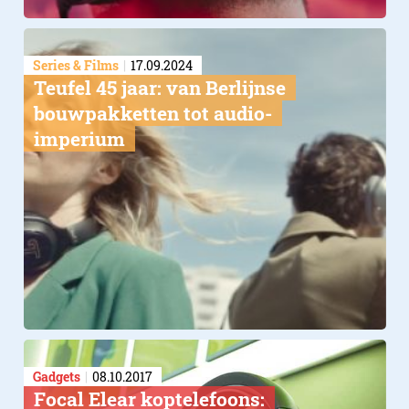
Series & Films
17.09.2024
Teufel 45 jaar: van Berlijnse
bouwpakketten tot audio-
imperium
Gadgets
08.10.2017
Focal Elear koptelefoons: