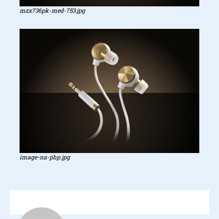
mzx736pk-med-753.jpg
image-na-php.jpg