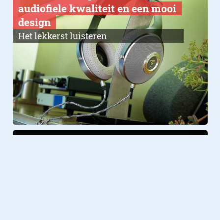
audiofiele kwaliteit en een mooi
design
Het lekkerst luisteren
Gadgets
09.05.2017
IFROGZ heeft draadloze
audiogear die je portemonnee
niet verwoest
Niet duur, toch mooi