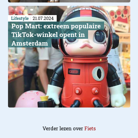
Lifestyle
21.07.2024
Pop Mart: extreem populaire
TikTok-winkel opent in
Amsterdam
Verder lezen over
Fiets