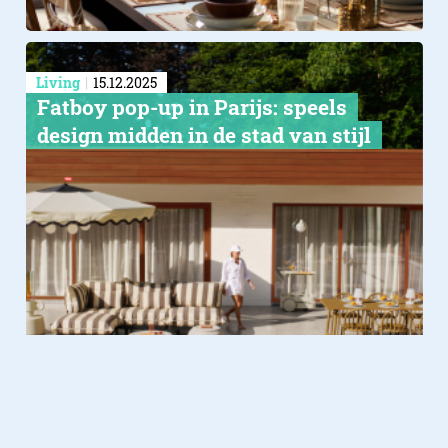
Living
15.12.2025
Fatboy pop-up in Parijs: speels
design midden in de stad van stijl
Living
08.12.2025