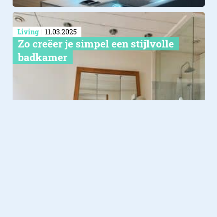
Living
11.03.2025
Zo creëer je simpel een stijlvolle
badkamer
Living
09.12.2024
Een vinyl vloer met Hongaarse