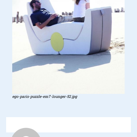
ego-paris-puzzle-em7-lounger-52.jpg