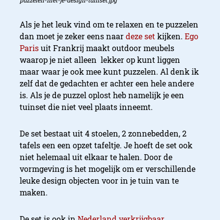
puzzelen-met-je-design-tuinset.jpg
Als je het leuk vind om te relaxen en te puzzelen
dan moet je zeker eens naar
deze set
kijken.
Ego
Paris
uit Frankrij maakt outdoor meubels
waarop je niet alleen lekker op kunt liggen
maar waar je ook mee kunt puzzelen. Al denk ik
zelf dat de gedachten er achter een hele andere
is. Als je de puzzel oplost heb namelijk je een
tuinset die niet veel plaats inneemt.
De set bestaat uit 4 stoelen, 2 zonnebedden, 2
tafels een een opzet tafeltje. Je hoeft de set ook
niet helemaal uit elkaar te halen. Door de
vormgeving is het mogelijk om er verschillende
leuke design objecten voor in je tuin van te
maken.
De set is ook in
Nederland verkrijgbaar
.