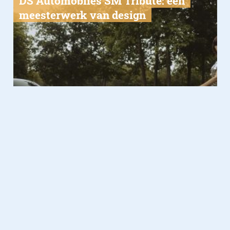
DS Automobiles SM Tribute: een
meesterwerk van design
Lifestyle
22.08.2024
Mävinn-collectie van Ikea:
kleurrijke mix van handwerk en
sociale impact