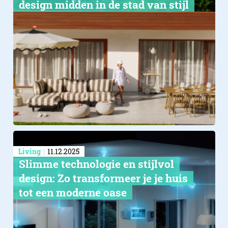
design midden in de stad van stijl
Living
11.12.2025
Slimme technologie en stijlvol
design: Zo transformeer je je huis
tot een moderne oase