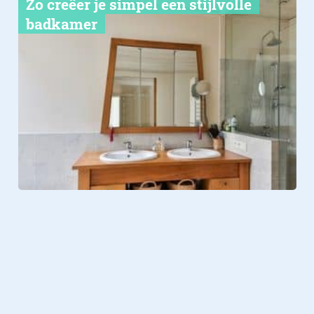
Zo creëer je simpel een stijlvolle
badkamer
Living
09.12.2024
Een vinyl vloer met Hongaarse
punt? Hier zijn de voordelen die je
niet wilt missen