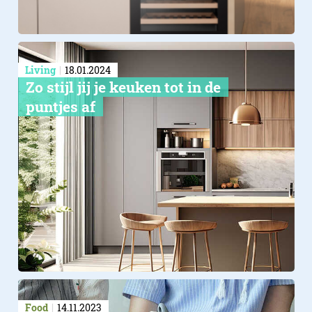
Living
18.01.2024
​Zo stijl jij je keuken tot in de
puntjes af
Food
14.11.2023