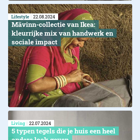
Lifestyle
22.08.2024
Mävinn-collectie van Ikea:
kleurrijke mix van handwerk en
sociale impact
Living
22.07.2024
5 typen tegels die je huis een heel
andere look geven