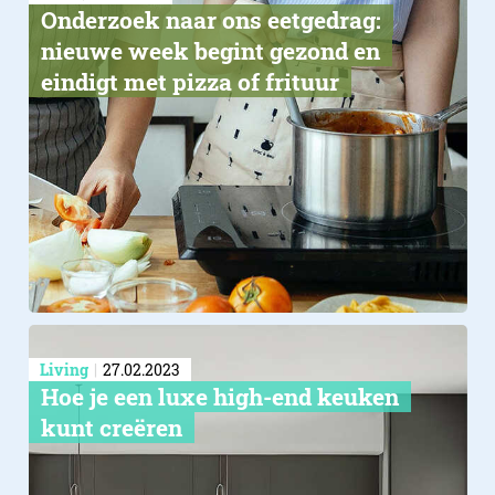
Onderzoek naar ons eetgedrag:
nieuwe week begint gezond en
eindigt met pizza of frituur
Living
27.02.2023
Hoe je een luxe high-end keuken
kunt creëren