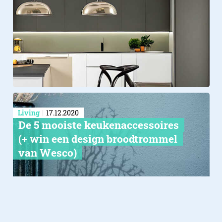
Living
17.12.2020
De 5 mooiste keukenaccessoires
(+ win een design broodtrommel
van Wesco)