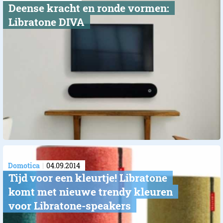
Deense kracht en ronde vormen:
Libratone DIVA
Domotica
04.09.2014
Tijd voor een kleurtje! Libratone
komt met nieuwe trendy kleuren
voor Libratone-speakers