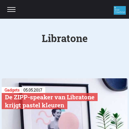
Libratone
Gadgets
05.05.2017
De ZIPP-speaker van Libratone
krijgt pastel kleuren