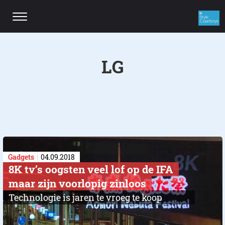
LG
Gadgets
04.09.2018
8K tv’s oogsten veel lof op de IFA
maar zijn voorlopig zinloos
Technologie is jaren te vroeg te koop