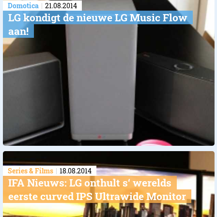
Domotica
21.08.2014
LG kondigt de nieuwe LG Music Flow
aan!
Series & Films
18.08.2014
IFA Nieuws: LG onthult s‘ werelds
eerste curved IPS Ultrawide Monitor