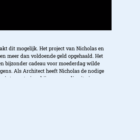
kt dit mogelijk. Het project van Nicholas en
 en meer dan voldoende geld opgehaald. Het
een bijzonder cadeau voor moederdag wilde
eigens. Als Architect heeft Nicholas de nodige
rinter ontwierp hij een vaas die uit vier
kinderen en van henzelf.
 Bekijk dan via deze
link
hoe je dit kunt