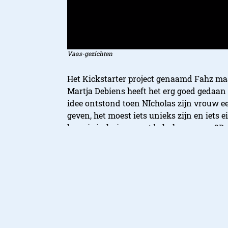
Vaas-gezichten
Het Kickstarter project genaamd Fahz maa
Martja Debiens heeft het erg goed gedaan
idee ontstond toen NIcholas zijn vrouw 
geven, het moest iets unieks zijn en iets 
kennis in huis en met behulp van een 3D-p
gezichten bestaat. De gezichten van hun 
Wil je ook zo’n eigen en bijzondere vaas?
realiseren.