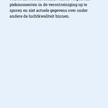
piekmomenten in de verontreiniging op te
sporen en ziet actuele gegevens over onder
andere de luchtkwaliteit binnen.
Op de website van Dyson vind je meer
informatie over
dit product
. Verkrijgbaar vanaf
599 euro in twee kleuren.
Redactie StyleCowboys
De redactie van Stylecowboys is
te bereiken via
redactie@stylecowboys.nl