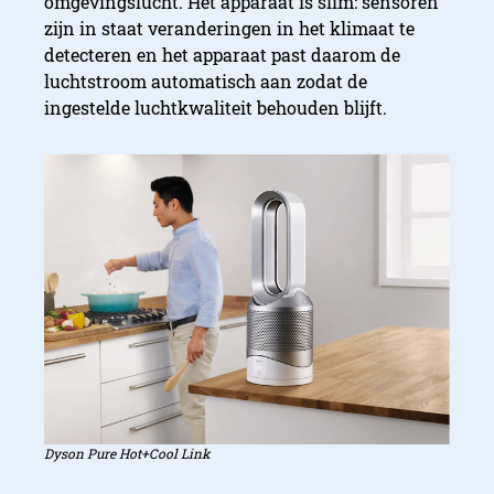
omgevingslucht. Het apparaat is slim: sensoren
zijn in staat veranderingen in het klimaat te
Slimme luchtreiniging
detecteren en het apparaat past daarom de
luchtstroom automatisch aan zodat de
ingestelde luchtkwaliteit behouden blijft.
Dyson Pure Hot+Cool Link