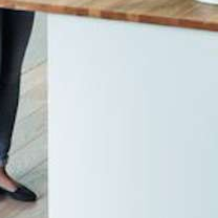
Regel zelf h
klimaat in h
met de Dyson
Hot+Cool L