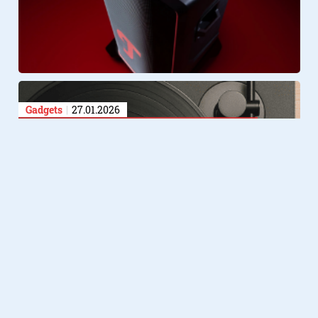
Gadgets
27.01.2026
Sony zet vinyl weer op de kaart
met nieuwe platenspelers voor
beginners en liefhebbers