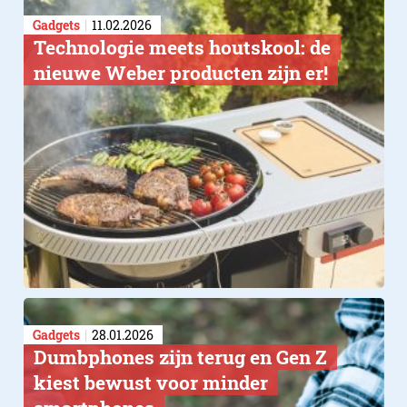
Gadgets
11.02.2026
Technologie meets houtskool: de
nieuwe Weber producten zijn er!
Gadgets
28.01.2026
Dumbphones zijn terug en Gen Z
kiest bewust voor minder