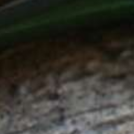
MyKee: de id
sleutel voo
huishoudeli
klusjes