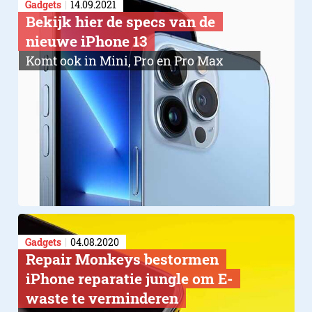
Gadgets
14.09.2021
Bekijk hier de specs van de
nieuwe iPhone 13
Komt ook in Mini, Pro en Pro Max
Gadgets
04.08.2020
​Repair Monkeys bestormen
iPhone reparatie jungle om E-
waste te verminderen