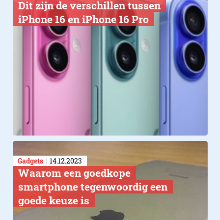
Dit zijn de verschillen tussen
iPhone 16 en iPhone 16 Pro
Gadgets
14.12.2023
​Waarom een goedkope
smartphone tegenwoordig een
goede keuze is