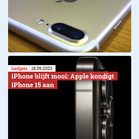
Apple – iPhone 
TV Ad – Date Ni
Gadgets
18.09.2023
iPhone blijft mooi: Apple kondigt
iPhone 15 aan