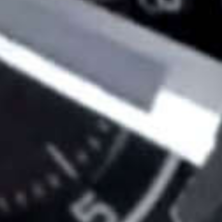
​Het horloge v
toekomst: Se
Astron GPS S
[Advertorial]