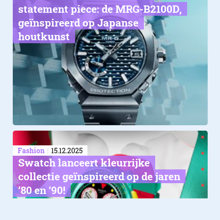
statement piece: de MRG-B2100D,
geïnspireerd op Japanse
houtkunst
Fashion
15.12.2025
Swatch lanceert kleurrijke
collectie geïnspireerd op de jaren
‘80 en ‘90!