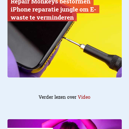
​Repair Monkeys bestormen
iPhone reparatie jungle om E-
waste te verminderen
Verder lezen over
Video