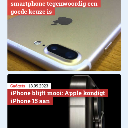
smartphone tegenwoordig een
goede keuze is
Gadgets
18.09.2023
iPhone blijft mooi: Apple kondigt
iPhone 15 aan