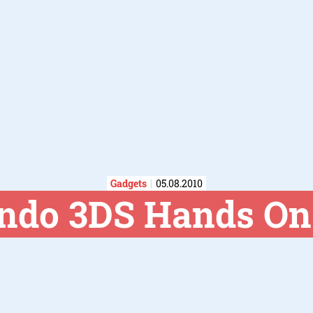
Gadgets
05.08.2010
endo 3DS Hands O