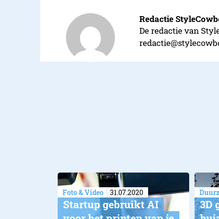
Redactie StyleCow
De redactie van Styl
redactie@stylecowb
Foto & Video
31.07.2020
Duur
Startup gebruikt AI
3D 
voor het printen van je
hui