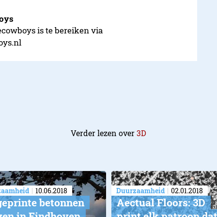
boys
ecowboys is te bereiken via
oys.nl
Verder lezen over
3D
zaamheid
10.06.2018
Duurzaamheid
02.01.2018
geprinte betonnen
Aectual Floors: 3D
zen in Eindhoven
print elk patroon da