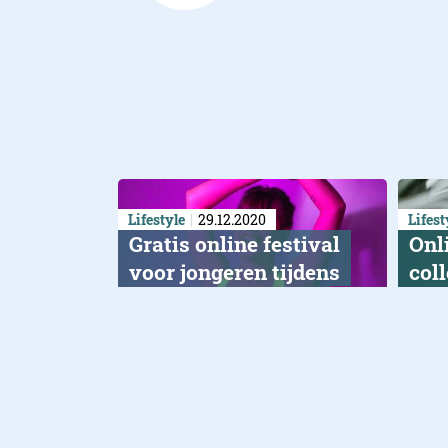
Lifestyle
29.12.2020
Lifest
Gratis online festival
Onl
voor jongeren tijdens
coll
oud en nieuw moet
doe 
illegale feestjes
Dit 
digi
voorkomen
250 artiesten op 'GOODBYE
2020'