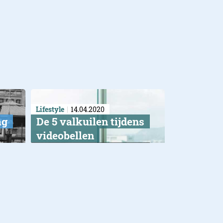
Lifestyle
14.04.2020
ag
De 5 valkuilen tijdens
videobellen
Kijken naar jezelf in plaats
van de ander