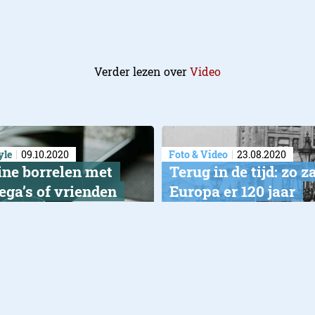
Verder lezen over
Video
yle
09.10.2020
Foto & Video
23.08.2020
ine borrelen met
Terug in de tijd: zo z
ega’s of vrienden
Europa er 120 jaar
je zo!
geleden uit
kun je doen tijdens de
tale borrel