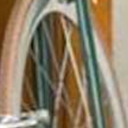
Deuren ope
zonder sleut
met Monk