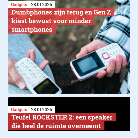
Gadgets
28.01.2026
Dumbphones zijn terug en Gen Z
kiest bewust voor minder
smartphones
Gadgets
28.01.2026
Teufel ROCKSTER 2: een speaker
die heel de ruimte overneemt