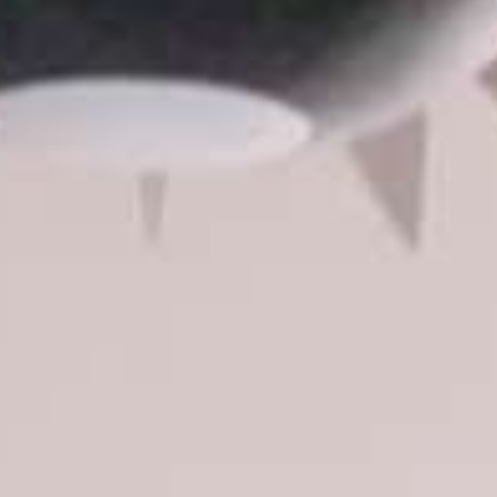
Blijf koel in s
met deze
vliegtuigprop
als ventilat