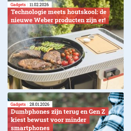
Gadgets
11.02.2026
Technologie meets houtskool: de
nieuwe Weber producten zijn er!
Gadgets
28.01.2026
Dumbphones zijn terug en Gen Z
kiest bewust voor minder
smartphones