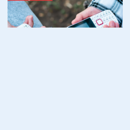
Gadgets
28.01.2026
Teufel ROCKSTER 2: een speaker
die heel de ruimte overneemt