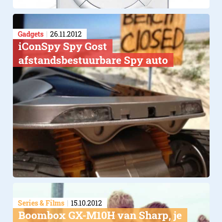
Gadgets
26.11.2012
iConSpy Spy Gost
afstandsbestuurbare Spy auto
Series & Films
15.10.2012
Boombox GX-M10H van Sharp, je