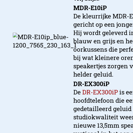
MDR-E10iP
De kleurrijke MDR-E
gericht op een jonge
Hij wordt geleverd in
blauw en grijs en he
oorkussens die perf
bij wat kleinere ore
speakertjes zorgen 
helder geluid.
DR-EX300iP
De
DR-EX300iP
is ee
hoofdtelefoon die e
gedetailleerd geluid
studiokwaliteit weer
nieuwe 13,5mm spea