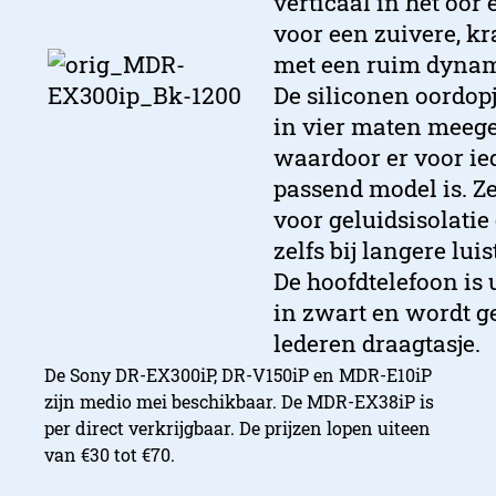
verticaal in het oor
voor een zuivere, kr
met een ruim dynam
De siliconen oordop
in vier maten meege
waardoor er voor ie
passend model is. Z
voor geluidsisolatie
zelfs bij langere lui
De hoofdtelefoon is 
in zwart en wordt g
lederen draagtasje.
De Sony DR-EX300iP, DR-V150iP en MDR-E10iP
zijn medio mei beschikbaar. De MDR-EX38iP is
per direct verkrijgbaar. De prijzen lopen uiteen
van €30 tot €70.