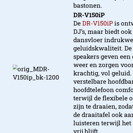
bastonen.
DR-V150iP
De
DR-V150iP
is ont
DJ’s, maar biedt ook
dansvloer indrukw
geluidskwaliteit. 
speakers geven een 
weer en zorgen voo
krachtig, vol geluid.
verstelbare hoofdban
hoofdtelefoon comfo
terwijl de flexibele
zijn te draaien, zod
de draaitafel ook a
luisteren terwijl he
vrij blijft.