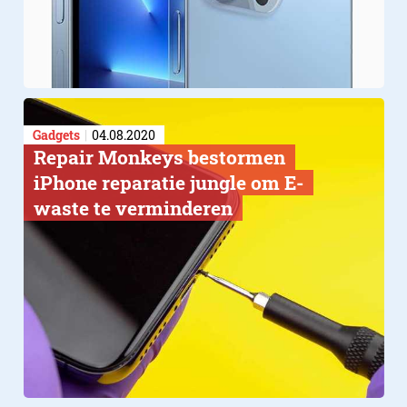
Gadgets
04.08.2020
​Repair Monkeys bestormen
iPhone reparatie jungle om E-
waste te verminderen