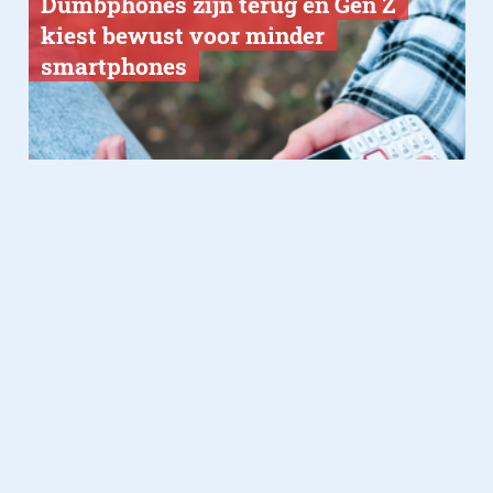
Dumbphones zijn terug en Gen Z
kiest bewust voor minder
smartphones
Gadgets
28.01.2026
Teufel ROCKSTER 2: een speaker
die heel de ruimte overneemt