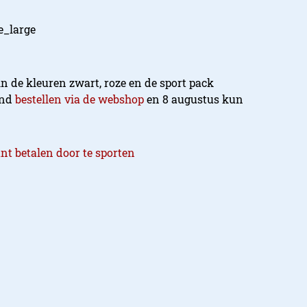
in de kleuren zwart, roze en de sport pack
and
bestellen via de webshop
en 8 augustus kun
t betalen door te sporten
boys
ecowboys is te bereiken via
oys.nl