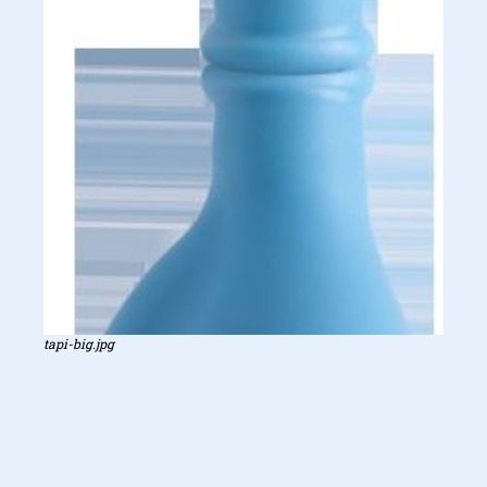
tapi-big.jpg
Redactie StyleCowboys
De redactie van Stylecowboys is