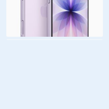
Gadgets
09.09.2025
Dit is de iPhone 17-serie: Apple’s
meest stijlvolle smartphones tot
nu toe