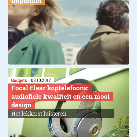
imperium
Gadgets
08.10.2017
Focal Elear koptelefoons:
audiofiele kwaliteit en een mooi
design
Het lekkerst luisteren