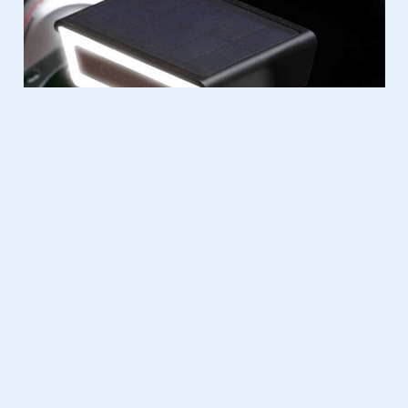
Gadgets
20.05.2018
Helemaal in de Star Wars sfeer?
Check dan deze TIE Fighter lamp
Use the light, Luke