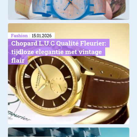
Fashion
15.01.2026
Chopard L.U.C Qualité Fleurier:
tijdloze elegantie met vintage
flair