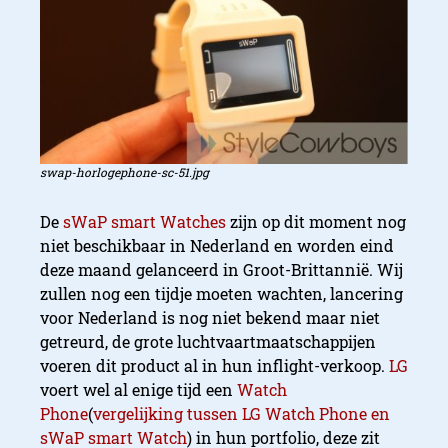
swap-horlogephone-sc-51.jpg
De
sWaP smart Watches
zijn op dit moment nog
niet beschikbaar in Nederland en worden eind
deze maand gelanceerd in Groot-Brittannië. Wij
zullen nog een tijdje moeten wachten, lancering
voor Nederland is nog niet bekend maar niet
getreurd, de grote luchtvaartmaatschappijen
voeren dit product al in hun inflight-verkoop.
LG
voert wel al enige tijd een
Watch
Phone
(
vergelijking tussen LG Watch Phone en
sWaP smart Watch
) in hun portfolio, deze zit