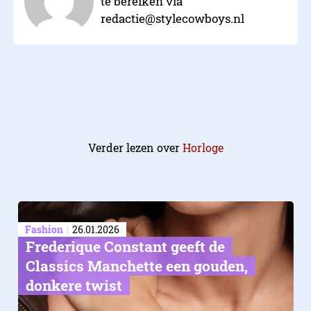
te bereiken via
redactie@stylecowboys.nl
Verder lezen over
Horloge
Fashion
26.01.2026
Frederique Constant geeft de
Classics Manchette een gouden,
donkere twist