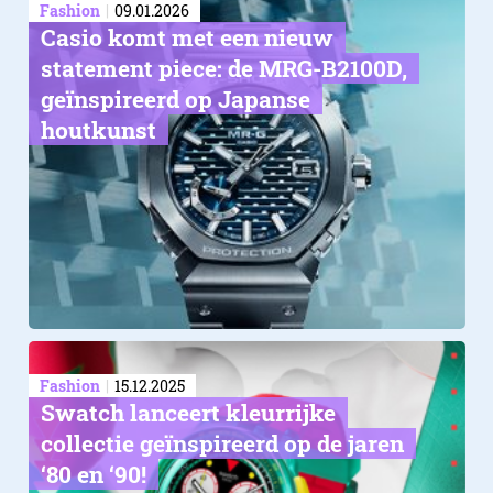
Fashion
09.01.2026
Casio komt met een nieuw
statement piece: de MRG-B2100D,
geïnspireerd op Japanse
houtkunst
Fashion
15.12.2025
Swatch lanceert kleurrijke
collectie geïnspireerd op de jaren
‘80 en ‘90!