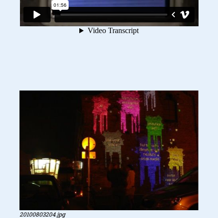
20100803204.jpg