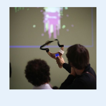
20100803202.jpg