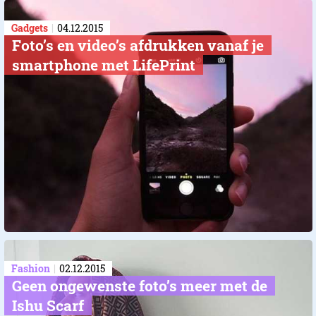
Gadgets
04.12.2015
Foto’s en video’s afdrukken vanaf je
smartphone met LifePrint
Fashion
02.12.2015
Geen ongewenste foto’s meer met de
Ishu Scarf