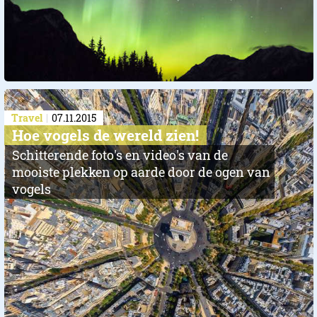
Travel
07.11.2015
Hoe vogels de wereld zien!
Schitterende foto's en video's van de
mooiste plekken op aarde door de ogen van
vogels