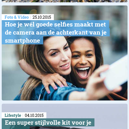
Foto & Video
25.10.2015
Hoe je wél goede selfies maakt met
de camera aan de achterkant van je
smartphone
Lifestyle
04.10.2015
Een super stijlvolle kit voor je