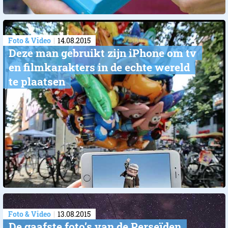
Foto & Video
14.08.2015
Deze man gebruikt zijn iPhone om tv
en filmkarakters in de echte wereld
te plaatsen
Foto & Video
13.08.2015
De gaafste foto’s van de Perseïden