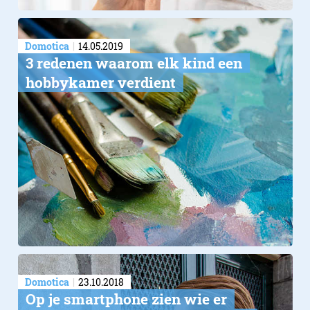
Domotica
14.05.2019
​3 redenen waarom elk kind een
hobbykamer verdient
Domotica
23.10.2018
Op je smartphone zien wie er