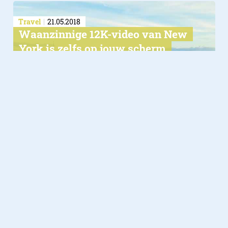
Travel
21.05.2018
Waanzinnige 12K-video van New
York is zelfs op jouw scherm
mooi
Automotive
11.02.2018
Video: alles wat je ooit wilde
weten over de Porsche 911