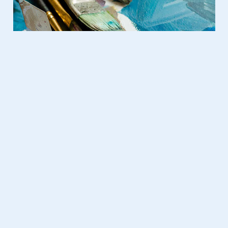
Domotica
23.10.2018
Op je smartphone zien wie er
voor de deur​ van je appartement
staat