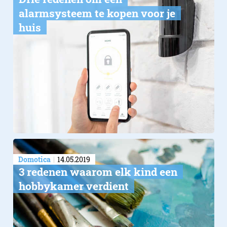
alarmsysteem te kopen voor je
huis
Domotica
14.05.2019
​3 redenen waarom elk kind een
hobbykamer verdient