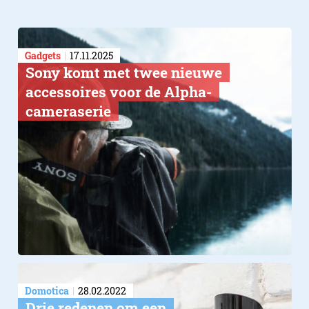
Gadgets
17.11.2025
Sony komt met twee nieuwe
accessoires voor de Alpha-
cameraserie
Domotica
28.02.2022
Drie redenen om een