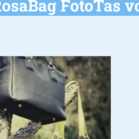
RosaBag FotoTas v