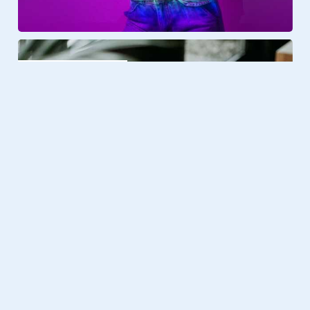
Lifestyle
09.10.2020
Online borrelen met collega’s of
vrienden doe je zo!
Dit kun je doen tijdens de digitale borrel
Foto & Video
23.08.2020