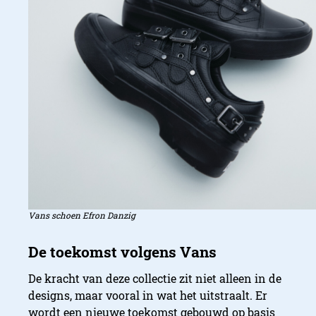
Vans schoen Efron Danzig
De kracht van deze collectie zit niet alleen in de
designs, maar vooral in wat het uitstraalt. Er
Karina Rozunko en Tania C
wordt een nieuwe toekomst gebouwd op basis