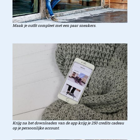
Maak je outfit compleet met een paar sneakers.
Winkelvoorraad checken
Krijg na het downloaden van de app krijg je 250 credits cadeau
op je persoonlijke account.