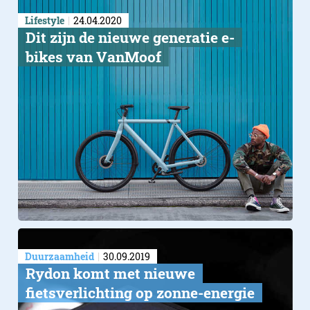
Lifestyle
24.04.2020
Dit zijn de nieuwe generatie e-
bikes van VanMoof
Duurzaamheid
30.09.2019
Rydon komt met nieuwe
fietsverlichting op zonne-energie