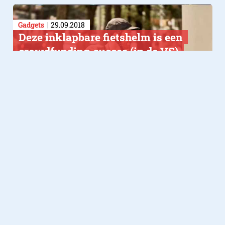
Gadgets
29.09.2018
Deze inklapbare fietshelm is een
crowdfunding-succes (in de VS)
Maar waarom niet hier?
Lifestyle
10.10.2017
VanMoof start met
crowdfundingcampagne