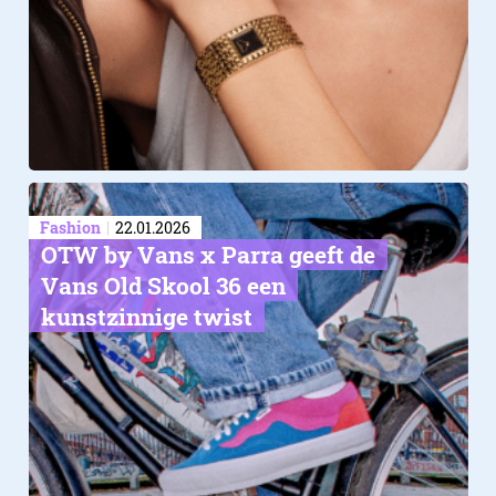
4. Kleed je naar de tempera
Fashion
22.01.2026
OTW by Vans x Parra geeft de
Vans Old Skool 36 een
kunstzinnige twist