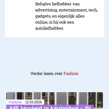
Behalve liefhebber van
advertising, entertainment, tech,
gadgets, en eigenlijk alles
online, is hij ook een
autoliefhebber.
Verder lezen over
Fashion
Fashion
12.03.2026
3. Kies de juiste materialen
A&F heropent in Amsterdam – dit