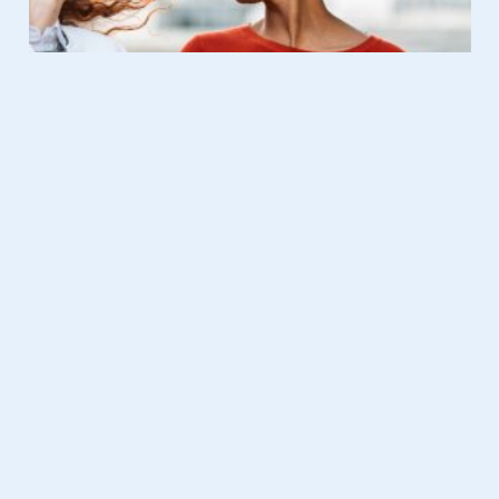
Fashion
07.01.2026
KAAI Spring 2026 collectie: frisse
inspiratie voor de lente