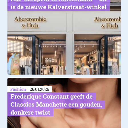
is de nieuwe Kalverstraat-winkel
Fashion
26.01.2026
Frederique Constant geeft de
Classics Manchette een gouden,
donkere twist