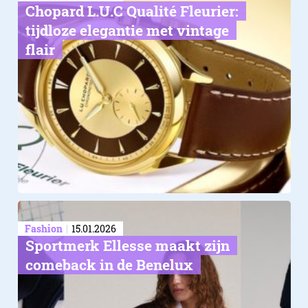
Chopard L.U.C Qualité Fleurier:
tijdloze elegantie met vintage
flair
6. Veiligheid boven alles
Fashion
15.01.2026
Sportmerk Ellesse maakt zijn
comeback in de Benelux