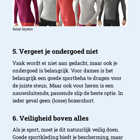
base layers
Vaak wordt er niet aan gedacht, maar ook je
ondergoed is belangrijk. Voor dames is het
belangrijk een goede sportbeha te dragen voor
de juiste steun. Maar ook voor heren is een
Waarom is sportkleding be
nauwsluitende, passende slip de beste optie. In
ieder geval geen (losse) boxershort.
Als je sport, moet je dit natuurlijk veilig doen.
Goede sportkleding biedt je bescherming, maar