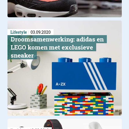
Lifestyle
03.09.2020
Droomsamenwerking: adidas en
LEGO komen met exclusieve
Lopen ze lekker?
sneaker