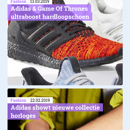
Fashion
13.03.2019
Adidas & Game Of Thrones
ultraboost hardloopschoen
Fashion
22.02.2019
Adidas showt nieuwe collectie
horloges