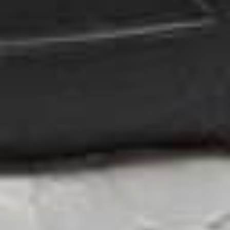
meer energ
Het is even wennen, lopen op Ul
(maar het went heel sne