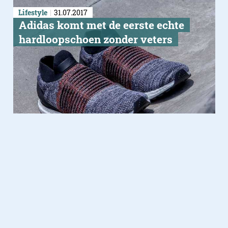
Lifestyle
31.07.2017
Adidas komt met de eerste echte
hardloopschoen zonder veters
Neutrale schoen
Fashion
16.11.2016
Adidas Parley: sneakers van
gerecycled plastic uit de oceaan
Ultra Boost Uncaged Parley