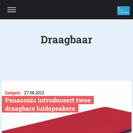
Draagbaar
Gadgets
27.08.2013
Panasonic introduceert twee
draagbare luidspeakers