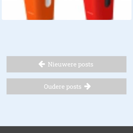
Nieuwere posts
Oudere posts