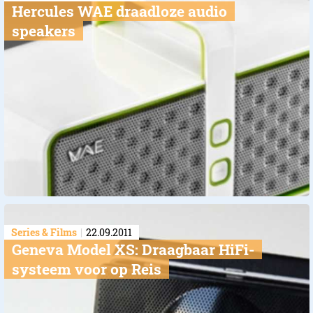
Hercules WAE draadloze audio
speakers
Series & Films
22.09.2011
Geneva Model XS: Draagbaar HiFi-
systeem voor op Reis