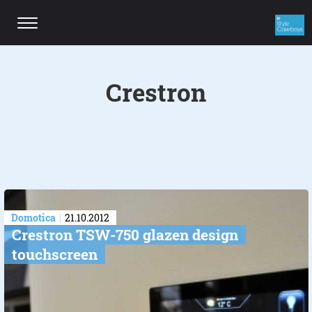
Crestron
Domotica
21.10.2012
Crestron TSW-750 glazen design
touchscreen