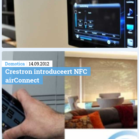
Domotica
14.09.2012
Crestron introduceert NFC
airConnect