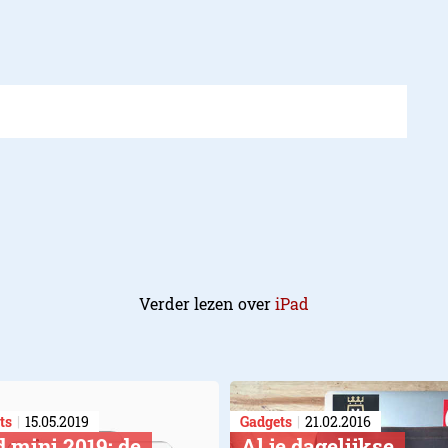
Verder lezen over
iPad
ts
15.05.2019
Gadgets
21.02.2016
d mini 2019: de
Al je dagelijkse