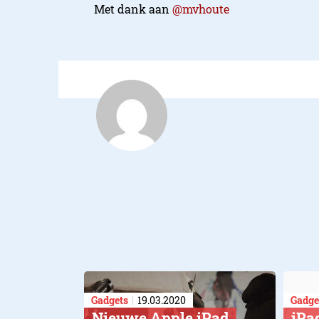
Met dank aan
@mvhoute
Gadgets
19.03.2020
Gadge
Nieuwe Apple iPad
​iPa