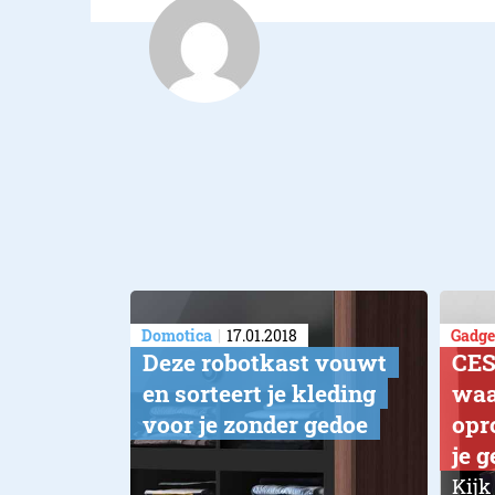
Domotica
17.01.2018
Gadge
Deze robotkast vouwt
CES
en sorteert je kleding
waa
voor je zonder gedoe
opr
je 
Kijk