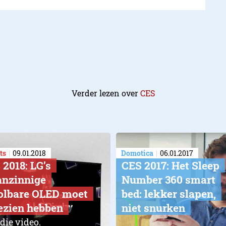
Verder lezen over
CES
ts
09.01.2018
Domotica
06.01.2017
 2018: LG’s
CES 2017: Het Sleep
nzinnige
Number 360 smart
olbare OLED moet
bed: lekker slapen,
gezien hebben
niet snurken
 die video.