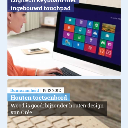
Logitech keyboard met
ingebouwd touchpad
Duurzaamheid
19.12.2012
Houten toetsenbord
Wood is good: bijzonder houten design
van Orée