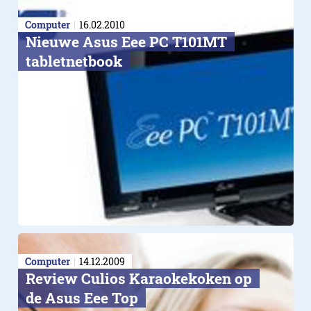
Computer
16.02.2010
Nieuwe Asus Eee PC T101MT
tabletnetbook
Computer
14.12.2009
Review Culios Karaokekoken op
de Asus Eee Top